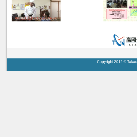
Copyright 2012 © Takaok