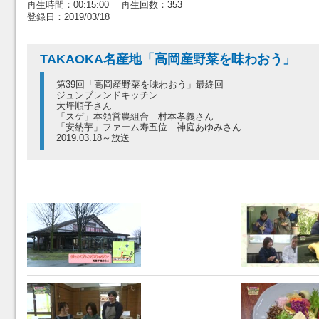
再生時間：00:15:00 再生回数：353
登録日：2019/03/18
TAKAOKA名産地「高岡産野菜を味わおう」
第39回「高岡産野菜を味わおう」最終回
ジュンブレンドキッチン
大坪順子さん
「スゲ」本領営農組合 村本孝義さん
「安納芋」ファーム寿五位 神庭あゆみさん
2019.03.18～放送