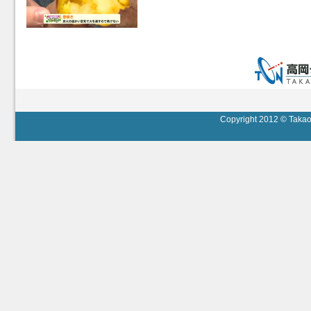
Copyright 2012 © Takaok