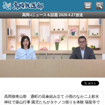
高岡-iニュース＆話題 2026.4.27放送
高岡御車山祭 通町の花傘組み立て 小雨のなか二上射水
神社で築山行事 園児たちがタケノコ堀りを体験 瑞龍寺で