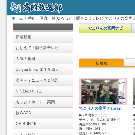
ホーム
> 番組・写真一覧(なるほど！聞きコミテレビ[でこりんの高岡ナ
でこりんの高岡ナビ
新着動画
おしえて！獅子舞テレビ
人気の番組
新着順
Do you know エネル原人
高岡－ｉニュース＆話題
NINJAのとりこ
もっと！ホット！高岡
でこりんの高岡ナビ#72
技WAZA
#72高岡市ボランテ…
テーマ でこりんの高岡ナビ
GEIBUN 15
再生時間 00:15:00
再生回数 1051
登録日 2014/01/27
ちょいたび