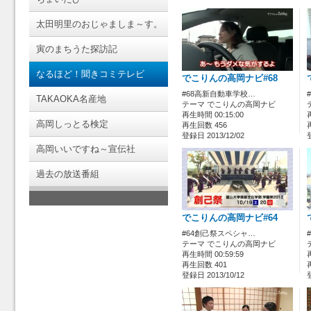
太田明里のおじゃましま～す。
寅のまちうた探訪記
なるほど！聞きコミテレビ
でこりんの高岡ナビ#68
#68高新自動車学校…
TAKAOKA名産地
テーマ でこりんの高岡ナビ
再生時間 00:15:00
高岡しっとる検定
再生回数 456
登録日 2013/12/02
高岡いいですね～宣伝社
過去の放送番組
でこりんの高岡ナビ#64
#64創己祭スペシャ…
テーマ でこりんの高岡ナビ
再生時間 00:59:59
再生回数 401
登録日 2013/10/12