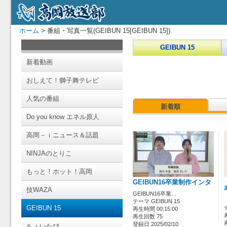
ホーム
> 番組・写真一覧(GEIBUN 15[GEIBUN 15])
GEIBUN 15
新着動画
おしえて！獅子舞テレビ
人気の番組
新着順
Do you know エネル原人
高岡－ｉニュース＆話題
NINJAのとりこ
もっと！ホット！高岡
GEIBUN16卒業制作インタ
技WAZA
GEIBUN16卒業…
テーマ GEIBUN 15
GEIBUN 15
再生時間 00:15:00
再生回数 75
登録日 2025/02/10
ちょいたび