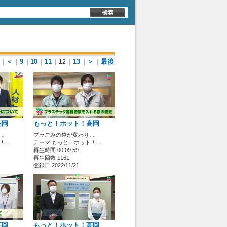
＜
9
10
11
13
＞
最後
｜
｜
｜
｜
｜12
｜
｜
｜
高岡
もっと！ホット！高岡
…
プラごみの袋が変わり…
ト！…
テーマ もっと！ホット！…
再生時間 00:09:59
再生回数 1161
登録日 2022/11/21
高岡
もっと！ホット！高岡