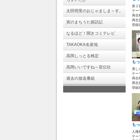
第２
太田明里のおじゃましま～す。
テー
再生時
再生回
寅のまちうた探訪記
登録日 
なるほど！聞きコミテレビ
TAKAOKA名産地
高岡しっとる検定
もっ
高岡いいですね～宣伝社
美し
テー
過去の放送番組
再生時
再生回
登録日 
もっ
人権
テー