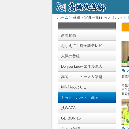
ホーム
> 番組・写真一覧(もっと！ホット！
新着動画
おしえて！獅子舞テレビ
人気の番組
Do you know エネル原人
もっ
高岡－ｉニュース＆話題
館蔵
テー
再生時
NINJAのとりこ
再生回
登録日 
もっと！ホット！高岡
技WAZA
GEIBUN 15
もっ
ちょいたび