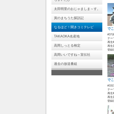
太田明里のおじゃましま～す。
寅のまちうた探訪記
なるほど！聞きコミテレビ
でこ
#3
TAKAOKA名産地
テー
再生時
高岡しっとる検定
再生回
登録日 
高岡いいですね～宣伝社
過去の放送番組
でこ
#3
テー
再生時
再生回
登録日 