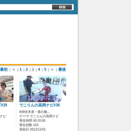
最初
＜
1
2
4
5
＞
最後
｜
｜
｜
｜3
｜
｜
｜
｜
#39
でこりんの高岡ナビ#38
#38伏木港・港の施…
岡ナビ
テーマ でこりんの高岡ナビ
再生時間 00:15:00
再生回数 103
登録日 2012/11/01