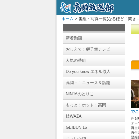
ホーム
> 番組・写真一覧(なるほど！聞きコ
新着動画
おしえて！獅子舞テレビ
人気の番組
Do you know エネル原人
高岡－ｉニュース＆話題
NINJAのとりこ
もっと！ホット！高岡
でこ
技WAZA
#4
テー
GEIBUN 15
再生時
再生回
登録日 
ちょいたび