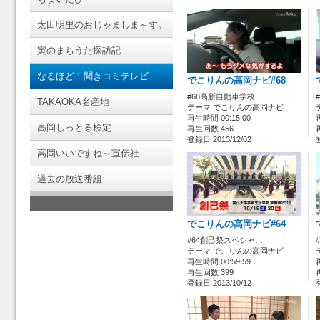
太田明里のおじゃましま～す。
寅のまちうた探訪記
なるほど！聞きコミテレビ
でこりんの高岡ナビ#68
#68高新自動車学校…
TAKAOKA名産地
テーマ でこりんの高岡ナビ
再生時間 00:15:00
高岡しっとる検定
再生回数 456
登録日 2013/12/02
高岡いいですね～宣伝社
過去の放送番組
でこりんの高岡ナビ#64
#64創己祭スペシャ…
テーマ でこりんの高岡ナビ
再生時間 00:59:59
再生回数 399
登録日 2013/10/12