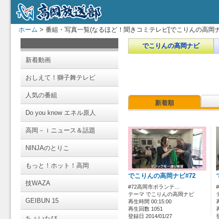
ホーム
> 番組・写真一覧(なるほど！聞きコミテレビ[でこりんの高岡ナ
でこりんの高岡ナビ
新着動画
おしえて！獅子舞テレビ
人気の番組
新着順
Do you know エネル原人
高岡－ｉニュース＆話題
NINJAのとりこ
もっと！ホット！高岡
でこりんの高岡ナビ#72
技WAZA
#72高岡市ボランテ…
テーマ でこりんの高岡ナビ
GEIBUN 15
再生時間 00:15:00
再生回数 1051
登録日 2014/01/27
ちょいたび