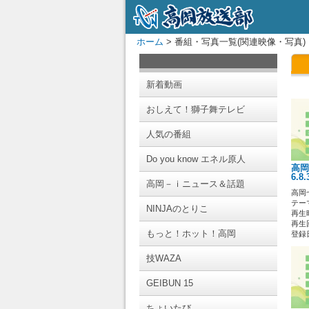
ホーム
> 番組・写真一覧(関連映像・写真)
新着動画
おしえて！獅子舞テレビ
人気の番組
Do you know エネル原人
高岡
6.8
高岡－ｉニュース＆話題
高岡
テー
NINJAのとりこ
再生時
再生回
もっと！ホット！高岡
登録日 
技WAZA
GEIBUN 15
ちょいたび