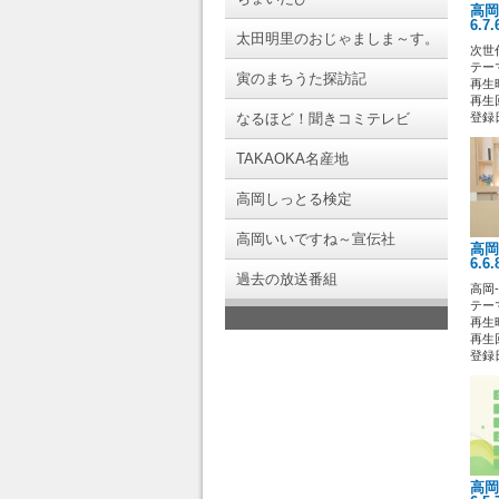
高岡
6.7
太田明里のおじゃましま～す。
次世
テー
寅のまちうた探訪記
再生時
再生回
なるほど！聞きコミテレビ
登録日 
TAKAOKA名産地
高岡しっとる検定
高岡いいですね～宣伝社
高岡
6.6
過去の放送番組
高岡
テー
再生時
再生回
登録日 
高岡