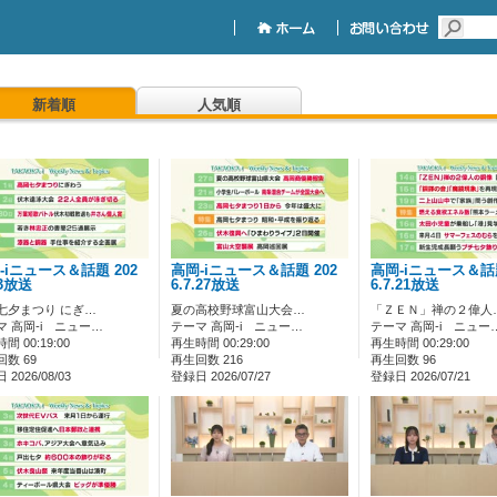
新着順
人気順
-iニュース＆話題 202
高岡-iニュース＆話題 202
高岡-iニュース＆話題
.3放送
6.7.27放送
6.7.21放送
七夕まつり にぎ…
夏の高校野球富山大会…
「ＺＥＮ」禅の２偉人
マ 高岡-i ニュー…
テーマ 高岡-i ニュー…
テーマ 高岡-i ニュー
間 00:19:00
再生時間 00:29:00
再生時間 00:29:00
数 69
再生回数 216
再生回数 96
2026/08/03
登録日 2026/07/27
登録日 2026/07/21