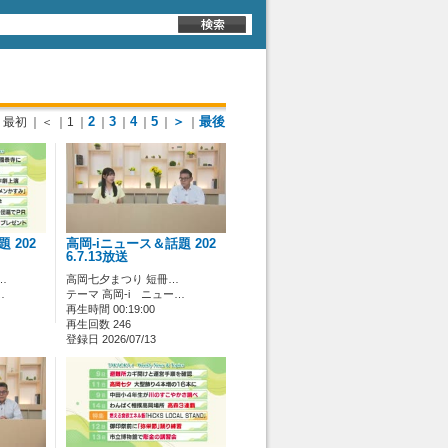
2
3
4
5
＞
最後
最初
｜＜
｜1
｜
｜
｜
｜
｜
｜
 202
高岡-iニュース＆話題 202
6.7.13放送
…
高岡七夕まつり 短冊…
…
テーマ 高岡-i ニュー…
再生時間 00:19:00
再生回数 246
登録日 2026/07/13