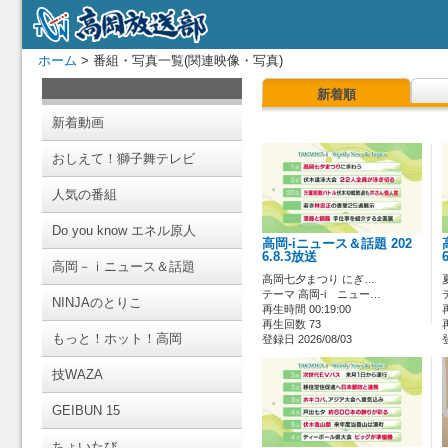
ホーム
> 番組・写真一覧(関連映像・写真)
新着順
新着動画
おしえて！獅子舞テレビ
人気の番組
Do you know エネル原人
高岡-iニュース＆話題 202
6.8.3放送
高岡－ｉニュース＆話題
高岡七夕まつり にぎ…
テーマ 高岡-i ニュー…
NINJAのとりこ
再生時間 00:19:00
再生回数 73
もっと！ホット！高岡
登録日 2026/08/03
技WAZA
GEIBUN 15
ちょいたび