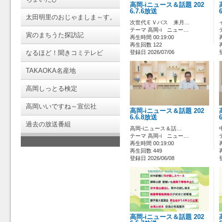
高岡-iニュース＆話題 202
6.7.6放送
太田明里のおじゃましま～す。
次世代ＥＶバス 来月…
テーマ 高岡-i ニュー…
寅のまちうた探訪記
再生時間 00:19:00
再生回数 122
なるほど！聞きコミテレビ
登録日 2026/07/06
TAKAOKA名産地
高岡しっとる検定
高岡いいですね～宣伝社
高岡-iニュース＆話題 202
6.6.8放送
過去の放送番組
高岡-iニュース＆話…
テーマ 高岡-i ニュー…
再生時間 00:19:00
再生回数 449
登録日 2026/06/08
高岡-iニュース＆話題 202