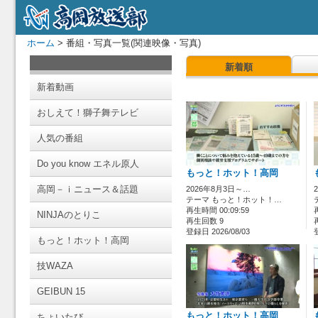
ホーム
> 番組・写真一覧(関連映像・写真)
新着順
新着動画
おしえて！獅子舞テレビ
人気の番組
Do you know エネル原人
もっと！ホット！高岡
高岡－ｉニュース＆話題
2026年8月3日～…
テーマ もっと！ホット！…
再生時間 00:09:59
NINJAのとりこ
再生回数 9
登録日 2026/08/03
もっと！ホット！高岡
技WAZA
GEIBUN 15
もっと！ホット！高岡
ちょいたび