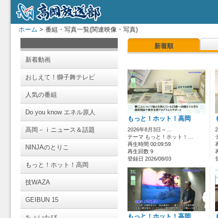
ホーム
> 番組・写真一覧(関連映像・写真)
新着順
新着動画
おしえて！獅子舞テレビ
人気の番組
Do you know エネル原人
もっと！ホット！高岡
高岡－ｉニュース＆話題
2026年8月3日～…
テーマ もっと！ホット！…
再生時間 00:09:59
NINJAのとりこ
再生回数 9
登録日 2026/08/03
もっと！ホット！高岡
技WAZA
GEIBUN 15
もっと！ホット！高岡
ちょいたび