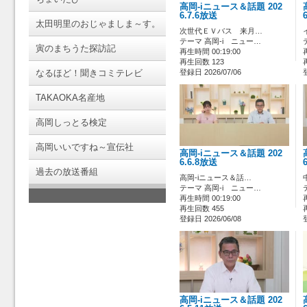
高岡-iニュース＆話題 202
6.7.6放送
太田明里のおじゃましま～す。
次世代ＥＶバス 来月…
テーマ 高岡-i ニュー…
寅のまちうた探訪記
再生時間 00:19:00
再生回数 123
なるほど！聞きコミテレビ
登録日 2026/07/06
TAKAOKA名産地
高岡しっとる検定
高岡いいですね～宣伝社
高岡-iニュース＆話題 202
6.6.8放送
過去の放送番組
高岡-iニュース＆話…
テーマ 高岡-i ニュー…
再生時間 00:19:00
再生回数 455
登録日 2026/06/08
高岡-iニュース＆話題 202