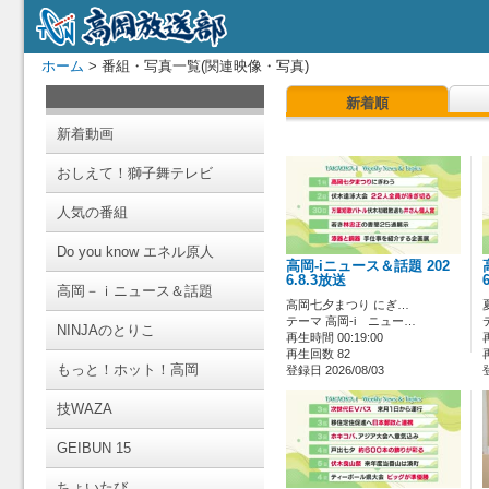
ホーム
> 番組・写真一覧(関連映像・写真)
新着順
新着動画
おしえて！獅子舞テレビ
人気の番組
Do you know エネル原人
高岡-iニュース＆話題 202
6.8.3放送
高岡－ｉニュース＆話題
高岡七夕まつり にぎ…
テーマ 高岡-i ニュー…
NINJAのとりこ
再生時間 00:19:00
再生回数 82
もっと！ホット！高岡
登録日 2026/08/03
技WAZA
GEIBUN 15
ちょいたび