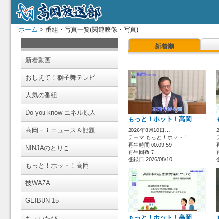
ホーム
> 番組・写真一覧(関連映像・写真)
新着順
新着動画
おしえて！獅子舞テレビ
人気の番組
Do you know エネル原人
もっと！ホット！高岡
高岡－ｉニュース＆話題
2026年8月10日…
テーマ もっと！ホット！…
再生時間 00:09:59
NINJAのとりこ
再生回数 7
登録日 2026/08/10
もっと！ホット！高岡
技WAZA
GEIBUN 15
もっと！ホット！高岡
ちょいたび