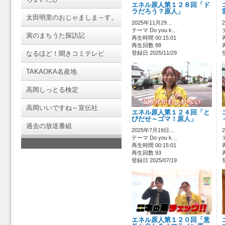
エネル原人第１２８回「ド
ラだろう？原人」
太田明里のおじゃましま～す。
2025年11月29…
テーマ Do you k…
寅のまちうた探訪記
再生時間 00:15:01
再生回数 88
なるほど！聞きコミテレビ
登録日 2025/11/29
TAKAOKA名産地
高岡しっとる検定
高岡いいですね～宣伝社
エネル原人第１２４回「と
びだせ～ゴマ！原人」
過去の放送番組
2025年7月19日…
テーマ Do you k…
再生時間 00:15:01
再生回数 93
登録日 2025/07/19
エネル原人第１２０回「意