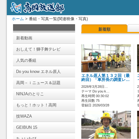
ホーム
> 番組・写真一覧(関連映像・写真)
新着順
新着動画
おしえて！獅子舞テレビ
人気の番組
Do you know エネル原人
エネル原人第１３２回（最
終回）「車所長の調査レ…
高岡－ｉニュース＆話題
2026年3月28日…
テーマ Do you k…
NINJAのとりこ
再生時間 00:30:02
再生回数 75
もっと！ホット！高岡
登録日 2026/03/28
技WAZA
GEIBUN 15
ちょいたび