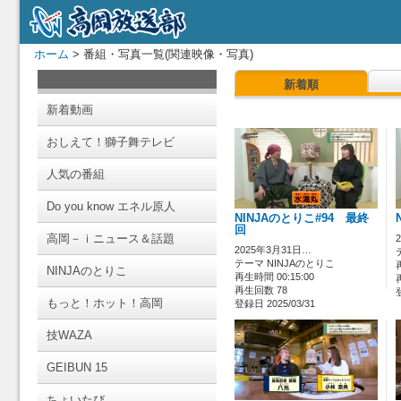
ホーム
> 番組・写真一覧(関連映像・写真)
新着順
新着動画
おしえて！獅子舞テレビ
人気の番組
Do you know エネル原人
NINJAのとりこ#94 最終
回
高岡－ｉニュース＆話題
2025年3月31日…
テーマ NINJAのとりこ
NINJAのとりこ
再生時間 00:15:00
再生回数 78
もっと！ホット！高岡
登録日 2025/03/31
技WAZA
GEIBUN 15
ちょいたび