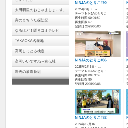
NINJAのとりこ#90
2025年3月3日～…
太田明里のおじゃましま～す。
テーマ NINJAのとりこ
再生時間 00:09:59
寅のまちうた探訪記
再生回数 67
登録日 2025/03/03
なるほど！聞きコミテレビ
TAKAOKA名産地
高岡しっとる検定
NINJAのとりこ#86
高岡いいですね～宣伝社
2025年2月3日～…
テーマ NINJAのとりこ
過去の放送番組
再生時間 00:09:59
再生回数 50
登録日 2025/02/03
NINJAのとりこ#82
2024年12月16…