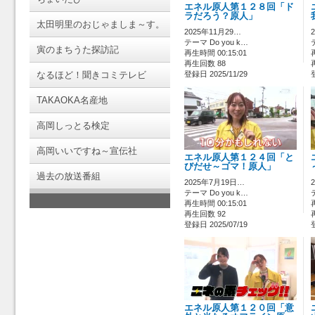
エネル原人第１２８回「ド
ラだろう？原人」
太田明里のおじゃましま～す。
2025年11月29…
テーマ Do you k…
寅のまちうた探訪記
再生時間 00:15:01
再生回数 88
なるほど！聞きコミテレビ
登録日 2025/11/29
TAKAOKA名産地
高岡しっとる検定
高岡いいですね～宣伝社
エネル原人第１２４回「と
びだせ～ゴマ！原人」
過去の放送番組
2025年7月19日…
テーマ Do you k…
再生時間 00:15:01
再生回数 92
登録日 2025/07/19
エネル原人第１２０回「意