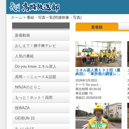
ホーム
> 番組・写真一覧(関連映像・写真)
新着順
新着動画
おしえて！獅子舞テレビ
人気の番組
Do you know エネル原人
エネル原人第１３２回（最
終回）「車所長の調査レ…
高岡－ｉニュース＆話題
2026年3月28日…
テーマ Do you k…
NINJAのとりこ
再生時間 00:30:02
再生回数 75
もっと！ホット！高岡
登録日 2026/03/28
技WAZA
GEIBUN 15
ちょいたび