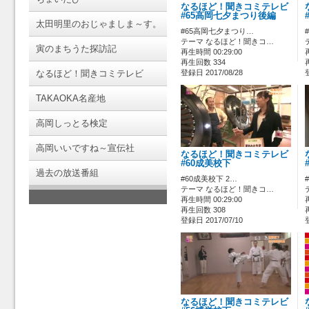
なるほど！聞きコミテレビ
#65高岡七夕まつり後編
太田明里のおじゃましま～す。
#65高岡七夕まつり…
テーマ なるほど！聞きコ…
寅のまちうた探訪記
再生時間 00:29:00
再生回数 334
なるほど！聞きコミテレビ
登録日 2017/08/28
TAKAOKA名産地
高岡しっとる検定
高岡いいですね～宣伝社
なるほど！聞きコミテレビ
#60成美校下
過去の放送番組
#60成美校下 2…
テーマ なるほど！聞きコ…
再生時間 00:29:00
再生回数 308
登録日 2017/07/10
なるほど！聞きコミテレビ