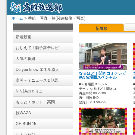
ホーム
> 番組・写真一覧(関連映像・写真)
新着順
新着動画
おしえて！獅子舞テレビ
人気の番組
Do you know エネル原人
なるほど！聞きコミテレビ
#69名場面スペシャル
高岡－ｉニュース＆話題
#69名場面スペシャ…
テーマ なるほど！聞きコ…
NINJAのとりこ
再生時間 00:29:00
再生回数 540
もっと！ホット！高岡
登録日 2017/09/25
技WAZA
GEIBUN 15
ちょいたび