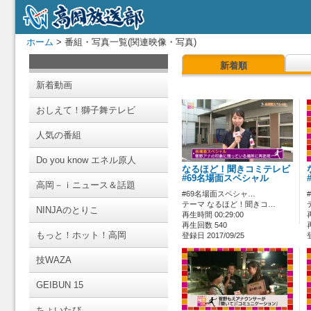
ホーム
> 番組・写真一覧(関連映像・写真)
新着順
新着動画
おしえて！獅子舞テレビ
人気の番組
Do you know エネル原人
なるほど！聞きコミテレビ
#69名場面スペシャル
高岡－ｉニュース＆話題
#69名場面スペシャ…
テーマ なるほど！聞きコ…
NINJAのとりこ
再生時間 00:29:00
再生回数 540
もっと！ホット！高岡
登録日 2017/09/25
技WAZA
GEIBUN 15
ちょいたび