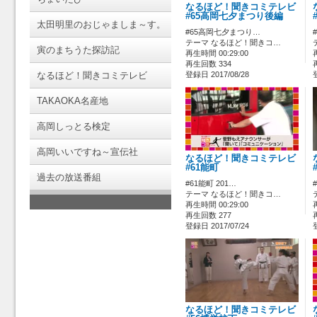
なるほど！聞きコミテレビ
#65高岡七夕まつり後編
太田明里のおじゃましま～す。
#65高岡七夕まつり…
テーマ なるほど！聞きコ…
寅のまちうた探訪記
再生時間 00:29:00
再生回数 334
なるほど！聞きコミテレビ
登録日 2017/08/28
TAKAOKA名産地
高岡しっとる検定
高岡いいですね～宣伝社
なるほど！聞きコミテレビ
#61能町
過去の放送番組
#61能町 201…
テーマ なるほど！聞きコ…
再生時間 00:29:00
再生回数 277
登録日 2017/07/24
なるほど！聞きコミテレビ