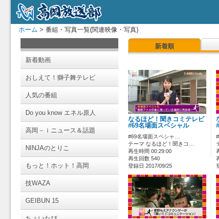
ホーム
> 番組・写真一覧(関連映像・写真)
新着順
新着動画
おしえて！獅子舞テレビ
人気の番組
Do you know エネル原人
なるほど！聞きコミテレビ
#69名場面スペシャル
高岡－ｉニュース＆話題
#69名場面スペシャ…
テーマ なるほど！聞きコ…
NINJAのとりこ
再生時間 00:29:00
再生回数 540
もっと！ホット！高岡
登録日 2017/09/25
技WAZA
GEIBUN 15
ちょいたび