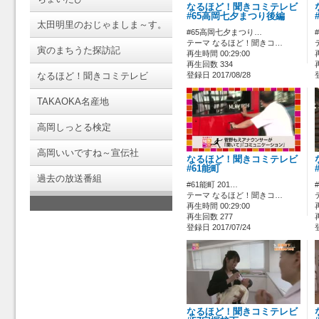
なるほど！聞きコミテレビ
#65高岡七夕まつり後編
太田明里のおじゃましま～す。
#65高岡七夕まつり…
テーマ なるほど！聞きコ…
寅のまちうた探訪記
再生時間 00:29:00
再生回数 334
なるほど！聞きコミテレビ
登録日 2017/08/28
TAKAOKA名産地
高岡しっとる検定
高岡いいですね～宣伝社
なるほど！聞きコミテレビ
#61能町
過去の放送番組
#61能町 201…
テーマ なるほど！聞きコ…
再生時間 00:29:00
再生回数 277
登録日 2017/07/24
なるほど！聞きコミテレビ