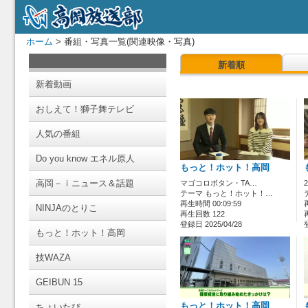
ホーム
> 番組・写真一覧(関連映像・写真)
新着順
新着動画
おしえて！獅子舞テレビ
人気の番組
Do you know エネル原人
もっと！ホット！高岡
高岡－ｉニュース＆話題
マゴコロボタン・TA…
テーマ もっと！ホット！…
再生時間 00:09:59
NINJAのとりこ
再生回数 122
登録日 2025/04/28
もっと！ホット！高岡
技WAZA
GEIBUN 15
もっと！ホット！高岡
ちょいたび