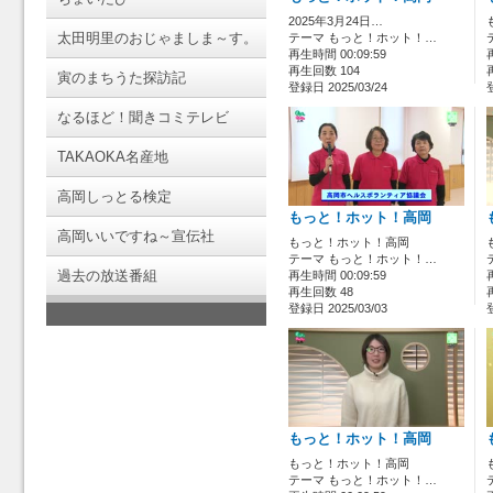
2025年3月24日…
太田明里のおじゃましま～す。
テーマ もっと！ホット！…
再生時間 00:09:59
再生回数 104
寅のまちうた探訪記
登録日 2025/03/24
なるほど！聞きコミテレビ
TAKAOKA名産地
高岡しっとる検定
もっと！ホット！高岡
高岡いいですね～宣伝社
もっと！ホット！高岡
テーマ もっと！ホット！…
過去の放送番組
再生時間 00:09:59
再生回数 48
登録日 2025/03/03
もっと！ホット！高岡
もっと！ホット！高岡
テーマ もっと！ホット！…