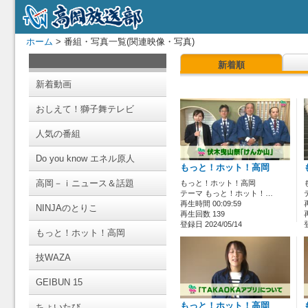
ホーム
> 番組・写真一覧(関連映像・写真)
新着順
新着動画
おしえて！獅子舞テレビ
人気の番組
Do you know エネル原人
もっと！ホット！高岡
高岡－ｉニュース＆話題
もっと！ホット！高岡
テーマ もっと！ホット！…
再生時間 00:09:59
NINJAのとりこ
再生回数 139
登録日 2024/05/14
もっと！ホット！高岡
技WAZA
GEIBUN 15
もっと！ホット！高岡
ちょいたび