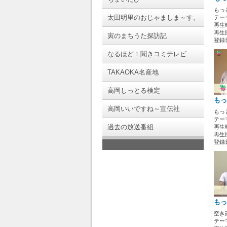
もっ
太田明里のおじゃましま～す。
テー
再生時
再生回
寅のまちうた探訪記
登録日 
なるほど！聞きコミテレビ
TAKAOKA名産地
高岡しっとる検定
もっ
高岡いいですね～宣伝社
もっ
テー
過去の放送番組
再生時
再生回
登録日 
もっ
空き
テー