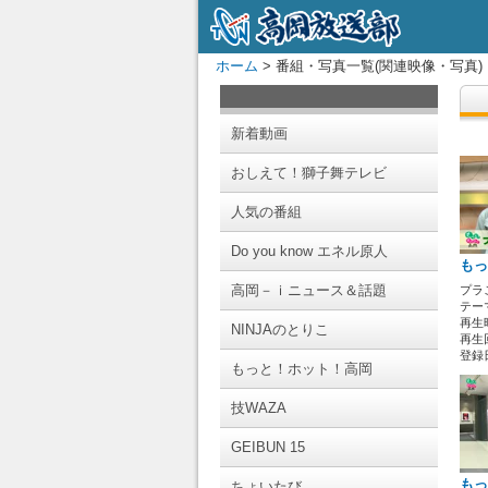
ホーム
> 番組・写真一覧(関連映像・写真)
新着動画
おしえて！獅子舞テレビ
人気の番組
Do you know エネル原人
もっ
高岡－ｉニュース＆話題
プラ
テー
再生時
NINJAのとりこ
再生回
登録日 
もっと！ホット！高岡
技WAZA
GEIBUN 15
もっ
ちょいたび