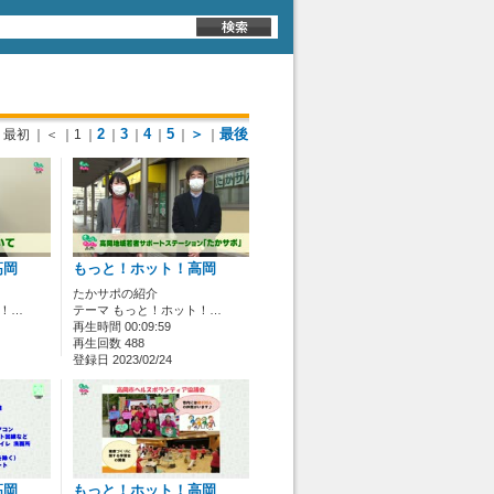
2
3
4
5
＞
最後
最初
｜＜
｜1
｜
｜
｜
｜
｜
｜
高岡
もっと！ホット！高岡
たかサポの紹介
ト！…
テーマ もっと！ホット！…
再生時間 00:09:59
再生回数 488
登録日 2023/02/24
高岡
もっと！ホット！高岡