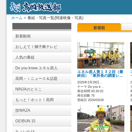
ホーム
> 番組・写真一覧(関連映像・写真)
新着順
新着動画
おしえて！獅子舞テレビ
人気の番組
Do you know エネル原人
エネル原人第１３２回（最
終回）「車所長の調査レ…
高岡－ｉニュース＆話題
2026年3月28日…
テーマ Do you k…
NINJAのとりこ
再生時間 00:30:02
再生回数 75
もっと！ホット！高岡
登録日 2026/03/28
技WAZA
GEIBUN 15
ちょいたび