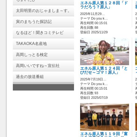
エネル原人第１２８回「ド
ラだろう？原人」
太田明里のおじゃましま～す。
2025年11月29…
テーマ Do you k…
寅のまちうた探訪記
再生時間 00:15:01
再生回数 88
なるほど！聞きコミテレビ
登録日 2025/11/29
TAKAOKA名産地
高岡しっとる検定
高岡いいですね～宣伝社
エネル原人第１２４回「と
びだせ～ゴマ！原人」
過去の放送番組
2025年7月19日…
テーマ Do you k…
再生時間 00:15:01
再生回数 93
登録日 2025/07/19
エネル原人第１１９回「富