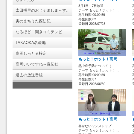
8月1日～7日放送 …
太田明里のおじゃましま～す。
テーマ もっと！ホット！…
再生時間 00:09:59
再生回数 82
寅のまちうた探訪記
登録日 2025/07/28
なるほど！聞きコミテレビ
TAKAOKA名産地
高岡しっとる検定
もっと！ホット！高岡
高岡いいですね～宣伝社
熱中症予防について（…
テーマ もっと！ホット！…
過去の放送番組
再生時間 00:09:59
再生回数 87
登録日 2025/06/30
もっと！ホット！高岡
書かないワンストップ…
テーマ もっと！ホット！…