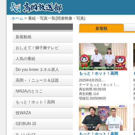
ホーム
> 番組・写真一覧(関連映像・写真)
新着順
新着動画
おしえて！獅子舞テレビ
人気の番組
Do you know エネル原人
もっと！ホット！高岡
高岡－ｉニュース＆話題
2025年8月25日…
テーマ もっと！ホット！…
再生時間 00:09:59
NINJAのとりこ
再生回数 114
登録日 2025/08/25
もっと！ホット！高岡
技WAZA
GEIBUN 15
もっと！ホット！高岡
ちょいたび