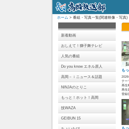
ホーム
> 番組・写真一覧(関連映像・写真)
新着動画
おしえて！獅子舞テレビ
人気の番組
Do you know エネル原人
もっ
高岡－ｉニュース＆話題
202
テー
再生時
NINJAのとりこ
再生
登録日 
もっと！ホット！高岡
技WAZA
GEIBUN 15
もっ
ちょいたび