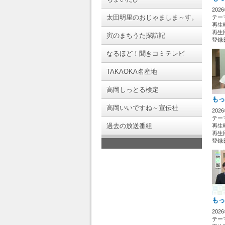
202
太田明里のおじゃましま～す。
テー
再生時
再生回
寅のまちうた探訪記
登録日 
なるほど！聞きコミテレビ
TAKAOKA名産地
高岡しっとる検定
もっ
高岡いいですね～宣伝社
202
テー
過去の放送番組
再生時
再生回
登録日 
もっ
202
テー