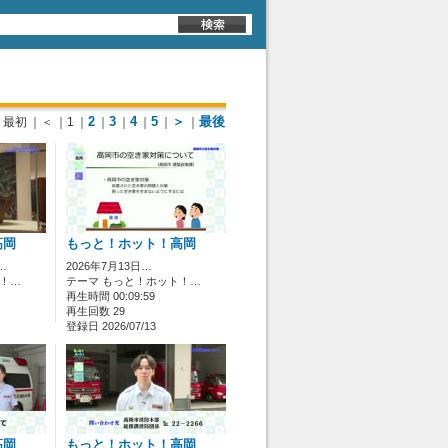
2
3
4
5
＞
最後
最初
｜＜
｜1
｜
｜
｜
｜
｜
｜
高岡
もっと！ホット！高岡
…
2026年7月13日…
ト！…
テーマ もっと！ホット！…
再生時間 00:09:59
再生回数 29
登録日 2026/07/13
高岡
もっと！ホット！高岡