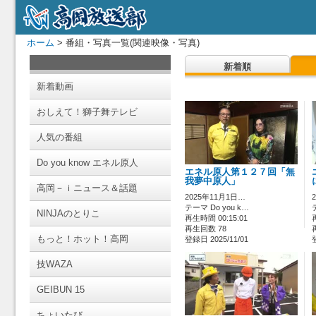
ホーム
> 番組・写真一覧(関連映像・写真)
新着順
新着動画
おしえて！獅子舞テレビ
人気の番組
Do you know エネル原人
エネル原人第１２７回「無
我夢中原人」
高岡－ｉニュース＆話題
2025年11月1日…
テーマ Do you k…
NINJAのとりこ
再生時間 00:15:01
再生回数 78
もっと！ホット！高岡
登録日 2025/11/01
技WAZA
GEIBUN 15
ちょいたび