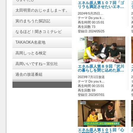
エネル原人第１０７回「ゴ
リラも満足させたいエネ…
太田明里のおじゃましま～す。
2024年5月25日…
テーマ Do you k…
寅のまちうた探訪記
再生時間 00:15:01
再生回数 73
なるほど！聞きコミテレビ
登録日 2024/05/25
TAKAOKA名産地
高岡しっとる検定
高岡いいですね～宣伝社
エネル原人第８９回「沢川
の暮らしを閉じ込めた原…
過去の放送番組
2023年7月1日放送
テーマ Do you k…
再生時間 00:15:01
再生回数 69
登録日 2023/07/01
エネル原人第１０１回「心