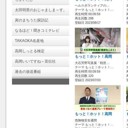
ヘルスボランティアの…
太田明里のおじゃましま～す。
テーマ もっと！ホット！…
再生時間 00:09:59
再生回数 298
寅のまちうた探訪記
登録日 2023/08/17
なるほど！聞きコミテレビ
TAKAOKA名産地
高岡しっとる検定
もっと！ホット！高岡
高岡いいですね～宣伝社
大石芳野写真展「戦世…
テーマ もっと！ホット！…
過去の放送番組
再生時間 00:09:59
再生回数 120
登録日 2023/07/03
もっと！ホット！高岡
危険物安全週間
テーマ もっと！ホット！…