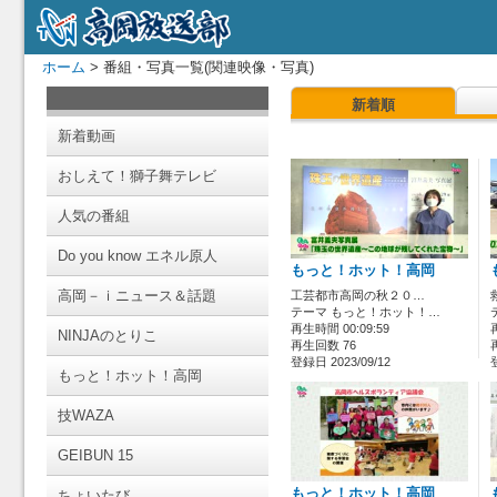
ホーム
> 番組・写真一覧(関連映像・写真)
新着順
新着動画
おしえて！獅子舞テレビ
人気の番組
Do you know エネル原人
もっと！ホット！高岡
高岡－ｉニュース＆話題
工芸都市高岡の秋２０…
テーマ もっと！ホット！…
再生時間 00:09:59
NINJAのとりこ
再生回数 76
登録日 2023/09/12
もっと！ホット！高岡
技WAZA
GEIBUN 15
もっと！ホット！高岡
ちょいたび