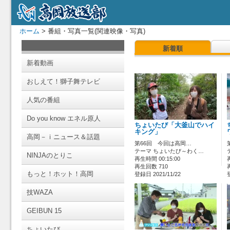
ホーム
> 番組・写真一覧(関連映像・写真)
新着順
新着動画
おしえて！獅子舞テレビ
人気の番組
Do you know エネル原人
ちょいたび「大釜山でハイ
キング」
高岡－ｉニュース＆話題
第66回 今回は高岡…
テーマ ちょいたび～わく…
NINJAのとりこ
再生時間 00:15:00
再生回数 710
もっと！ホット！高岡
登録日 2021/11/22
技WAZA
GEIBUN 15
ちょいたび