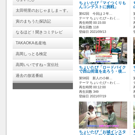
ちょいたび「マイつくりも
んコンテストに挑戦」
太田明里のおじゃましま～す。
第62回 今回は２年…
テーマ ちょいたび～わく…
寅のまちうた探訪記
再生時間 00:15:00
再生回数 118
なるほど！聞きコミテレビ
登録日 2021/09/13
TAKAOKA名産地
高岡しっとる検定
高岡いいですね～宣伝社
ちょいたび「ロードバイク
で西山街道を走ろう・後…
過去の放送番組
第58回 新人の小林…
テーマ ちょいたび～わく…
再生時間 00:12:00
再生回数 349
登録日 2021/07/19
ちょいたび「お城インスタ