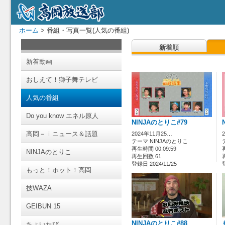
ホーム
> 番組・写真一覧(人気の番組)
新着順
新着動画
おしえて！獅子舞テレビ
人気の番組
Do you know エネル原人
NINJAのとりこ#79
高岡－ｉニュース＆話題
2024年11月25…
テーマ NINJAのとりこ
再生時間 00:09:59
NINJAのとりこ
再生回数 61
登録日 2024/11/25
もっと！ホット！高岡
技WAZA
GEIBUN 15
NINJAのとりこ#88
ちょいたび