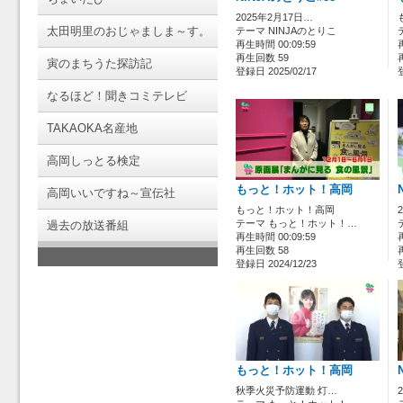
2025年2月17日…
太田明里のおじゃましま～す。
テーマ NINJAのとりこ
再生時間 00:09:59
再生回数 59
寅のまちうた探訪記
登録日 2025/02/17
なるほど！聞きコミテレビ
TAKAOKA名産地
高岡しっとる検定
もっと！ホット！高岡
高岡いいですね～宣伝社
もっと！ホット！高岡
テーマ もっと！ホット！…
過去の放送番組
再生時間 00:09:59
再生回数 58
登録日 2024/12/23
もっと！ホット！高岡
秋季火災予防運動 灯…