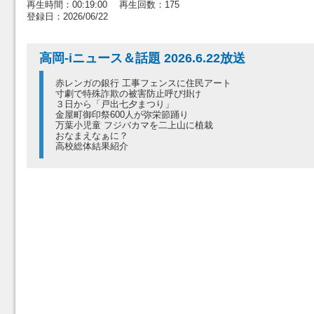
再生時間：00:19:00 再生回数：175
登録日：2026/06/22
高岡-iニュース＆話題 2026.6.22放送
赤レンガの銀行 工事フェンスに住民アート
寸劇で特殊詐欺の被害防止呼び掛け
３日から「戸出七夕まつり」
金屋町御印祭600人が弥栄節踊り
万葉小児童 フジバカマを二上山に植栽
おなまえなぁに？
高校総体結果紹介