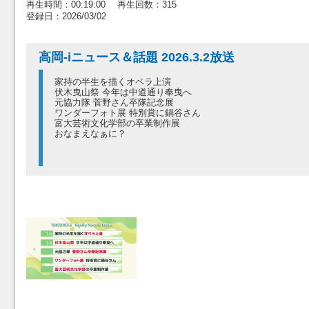
再生時間：00:19:00 再生回数：315
登録日：2026/03/02
高岡-iニュース＆話題 2026.3.2放送
家持の半生を描くオペラ上演
伏木曳山祭 今年は中道通り奉曳へ
元協力隊 菅野さん卒隊記念展
ワンダーフォト展 特別賞に鍋谷さん
富大芸術文化学部の卒業制作展
おなまえなぁに？