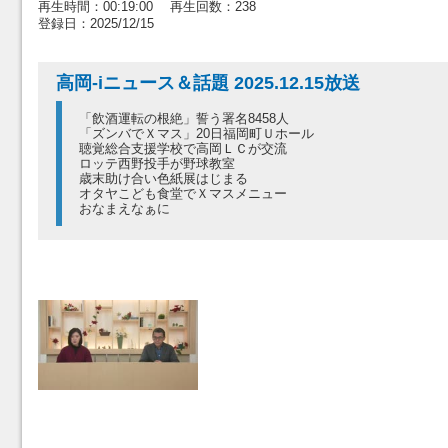
再生時間：00:19:00 再生回数：238
登録日：2025/12/15
高岡-iニュース＆話題 2025.12.15放送
「飲酒運転の根絶」誓う署名8458人
「ズンバでＸマス」20日福岡町Ｕホール
聴覚総合支援学校で高岡ＬＣが交流
ロッテ西野投手が野球教室
歳末助け合い色紙展はじまる
オタヤこども食堂でＸマスメニュー
おなまえなぁに