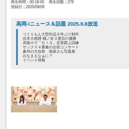
再生時間：00:19:00 再生回数：278
登録日：2025/09/08
高岡-iニュース＆話題 2025.9.8放送
つくりもん大型作品６年ぶり制作
伏木大相撲 桶ノ谷３度目の優勝
高陵小で「ＤＩＧ」災害図上訓練
サックス４重奏の出前コンサート
豪州の大自然 相原さん写真展
おなまえなぁに？
イベント情報