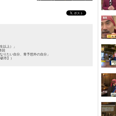
生以上）」
終回
なりたい自分、青予想外の自分」
南砺市】）