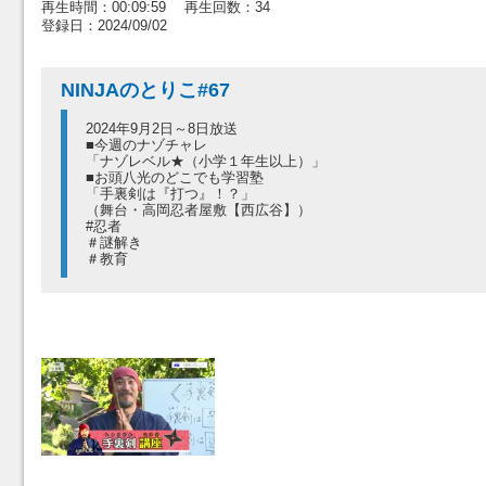
再生時間：00:09:59 再生回数：34
登録日：2024/09/02
NINJAのとりこ#67
2024年9月2日～8日放送
■今週のナゾチャレ
「ナゾレベル★（小学１年生以上）」
■お頭八光のどこでも学習塾
「手裏剣は『打つ』！？」
（舞台・高岡忍者屋敷【西広谷】）
#忍者
＃謎解き
＃教育