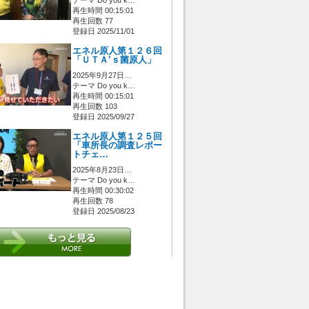
再生時間 00:15:01
再生回数 77
登録日 2025/11/01
エネル原人第１２６回
「ＵＴＡ’ｓ菌原人」
2025年9月27日…
テーマ Do you k…
再生時間 00:15:01
再生回数 103
登録日 2025/09/27
エネル原人第１２５回
「車所長の調査レポー
トチェ…
2025年8月23日…
テーマ Do you k…
再生時間 00:30:02
再生回数 78
登録日 2025/08/23
 [管理者/一般(○)] [ログイン 中/未 (○)] ゲストさん