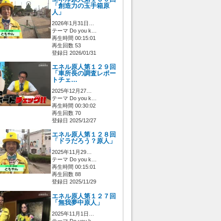
「創造力の玉手箱原
人」
2026年1月31日…
テーマ Do you k…
再生時間 00:15:01
再生回数 53
登録日 2026/01/31
エネル原人第１２９回
「車所長の調査レポー
トチェ…
2025年12月27…
テーマ Do you k…
再生時間 00:30:02
再生回数 70
登録日 2025/12/27
エネル原人第１２８回
「ドラだろう？原人」
2025年11月29…
テーマ Do you k…
再生時間 00:15:01
再生回数 88
登録日 2025/11/29
エネル原人第１２７回
「無我夢中原人」
2025年11月1日…
テーマ Do you k…