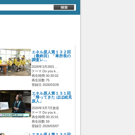
エネル原人第１３２回
（最終回）「車所長の
調査レ…
2026年3月28日…
テーマ Do you k…
再生時間 00:30:02
再生回数 75
登録日 2026/03/28
エネル原人第１３１回
「帰ってきた ほほ絵見
原人」
2026年3月7日放送
テーマ Do you k…
再生時間 00:15:01
再生回数 59
登録日 2026/03/07
エネル原人第１３０回