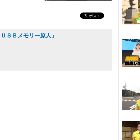
るＵＳＢメモリー原人」