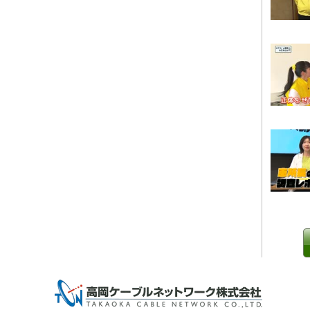
0 IP制限 内/外(○)]