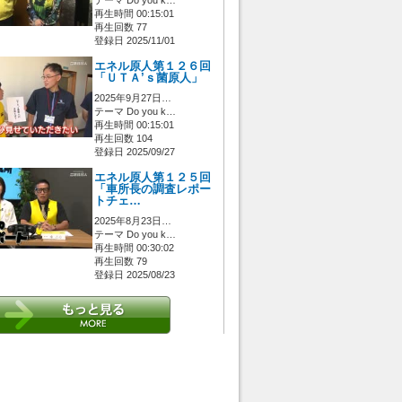
再生時間 00:15:01
再生回数 77
登録日 2025/11/01
エネル原人第１２６回
「ＵＴＡ’ｓ菌原人」
2025年9月27日…
テーマ Do you k…
再生時間 00:15:01
再生回数 104
登録日 2025/09/27
エネル原人第１２５回
「車所長の調査レポー
トチェ…
2025年8月23日…
テーマ Do you k…
再生時間 00:30:02
再生回数 79
登録日 2025/08/23
 [管理者/一般(○)] [ログイン 中/未 (○)] ゲストさん