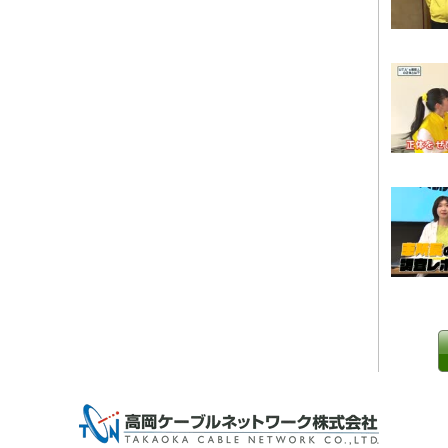
0 IP制限 内/外(○)]