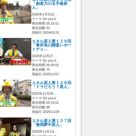
「創造力の玉手箱原
人」
2026年1月31日…
テーマ Do you k…
再生時間 00:15:01
再生回数 53
登録日 2026/01/31
エネル原人第１２９回
「車所長の調査レポー
トチェ…
2025年12月27…
テーマ Do you k…
再生時間 00:30:02
再生回数 70
登録日 2025/12/27
エネル原人第１２８回
「ドラだろう？原人」
2025年11月29…
テーマ Do you k…
再生時間 00:15:01
再生回数 88
登録日 2025/11/29
エネル原人第１２７回
「無我夢中原人」
2025年11月1日…
テーマ Do you k…