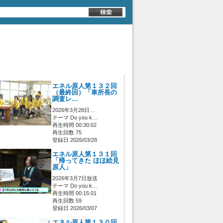
エネル原人第１３２回
（最終回）「車所長の
調査レ…
2026年3月28日…
テーマ Do you k…
再生時間 00:30:02
再生回数 75
登録日 2026/03/28
エネル原人第１３１回
「帰ってきた ほほ絵見
原人」
2026年3月7日放送
テーマ Do you k…
再生時間 00:15:01
再生回数 59
登録日 2026/03/07
エネル原人第１３０回