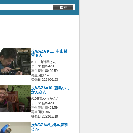
技WAZA＃11_中山裕
翠さん
#11中山裕翠さん …
テーマ 技WAZA
再生時間 00:09:59
再生回数 143
登録日 2023/01/23
技WAZA#10_藤島いっ
かんさん
#10藤島いっかんさ…
テーマ 技WAZA
再生時間 00:09:59
再生回数 302
登録日 2022/12/19
技WAZA#9_橋本康朗
さん