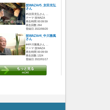
技WAZA#5_京田充弘
さん
#5京田充弘さん …
テーマ 技WAZA
再生時間 00:09:59
再生回数 264
登録日 2022/06/20
技WAZA#4_中川雅風
さん
#4中川雅風さん …
テーマ 技WAZA
再生時間 00:09:59
再生回数 1324
登録日 2022/01/17
 [管理者/一般(○)] [ログイン 中/未 (○)] ゲストさん