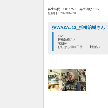
再生時間：00:09:59 再生回数：165
登録日：2023/02/20
技WAZA#12_折橋治樹さん
#12
折橋治樹さん
螺鈿師
おりはし螺鈿工房（二上院内）