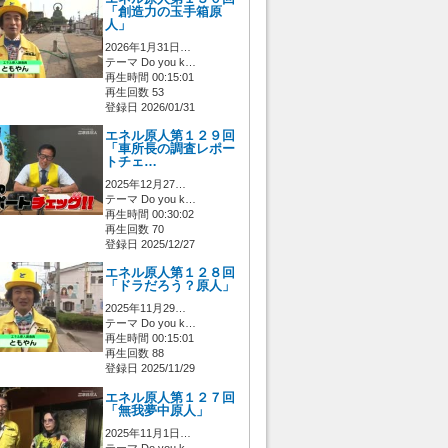
「創造力の玉手箱原
人」
2026年1月31日…
テーマ Do you k…
再生時間 00:15:01
再生回数 53
登録日 2026/01/31
エネル原人第１２９回
「車所長の調査レポー
トチェ…
2025年12月27…
テーマ Do you k…
再生時間 00:30:02
再生回数 70
登録日 2025/12/27
エネル原人第１２８回
「ドラだろう？原人」
2025年11月29…
テーマ Do you k…
再生時間 00:15:01
再生回数 88
登録日 2025/11/29
エネル原人第１２７回
「無我夢中原人」
2025年11月1日…
テーマ Do you k…