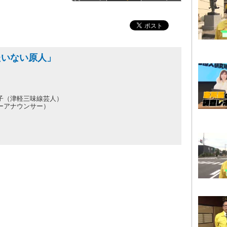
たいない原人」
子（津軽三味線芸人）
ーアナウンサー）