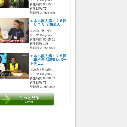
再生時間 00:15:01
再生回数 77
登録日 2025/11/01
エネル原人第１２６回
「ＵＴＡ’ｓ菌原人」
2025年9月27日…
テーマ Do you k…
再生時間 00:15:01
再生回数 103
登録日 2025/09/27
エネル原人第１２５回
「車所長の調査レポー
トチェ…
2025年8月23日…
テーマ Do you k…
再生時間 00:30:02
再生回数 78
登録日 2025/08/23
 [管理者/一般(○)] [ログイン 中/未 (○)] ゲストさん