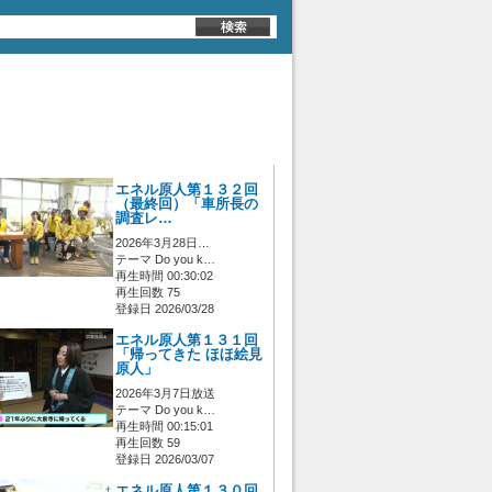
エネル原人第１３２回
（最終回）「車所長の
調査レ…
2026年3月28日…
テーマ Do you k…
再生時間 00:30:02
再生回数 75
登録日 2026/03/28
エネル原人第１３１回
「帰ってきた ほほ絵見
原人」
2026年3月7日放送
テーマ Do you k…
再生時間 00:15:01
再生回数 59
登録日 2026/03/07
エネル原人第１３０回