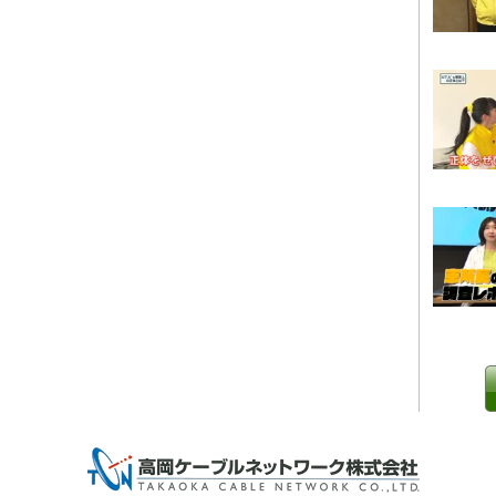
0 IP制限 内/外(○)]