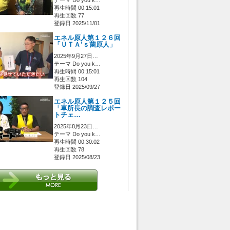
再生時間 00:15:01
再生回数 77
登録日 2025/11/01
エネル原人第１２６回
「ＵＴＡ’ｓ菌原人」
2025年9月27日…
テーマ Do you k…
再生時間 00:15:01
再生回数 104
登録日 2025/09/27
エネル原人第１２５回
「車所長の調査レポー
トチェ…
2025年8月23日…
テーマ Do you k…
再生時間 00:30:02
再生回数 78
登録日 2025/08/23
 [管理者/一般(○)] [ログイン 中/未 (○)] ゲストさん