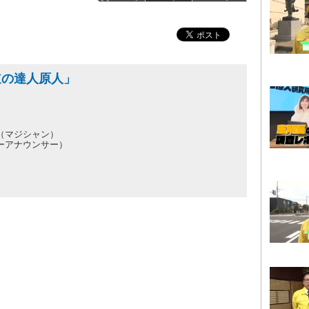
道の達人原人」
（マジシャン）
ーアナウンサー）