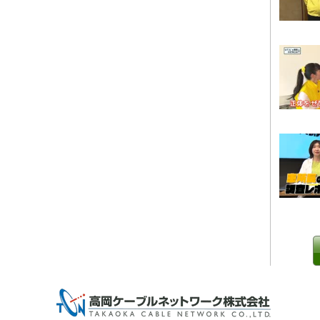
0 IP制限 内/外(○)]