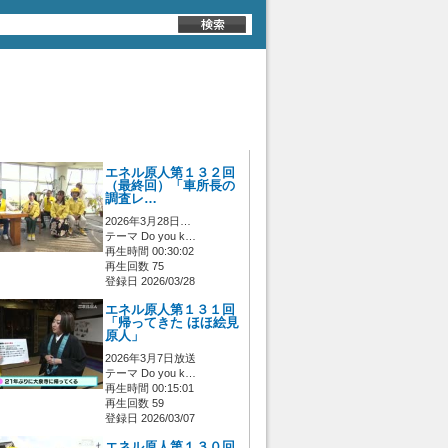
エネル原人第１３２回
（最終回）「車所長の
調査レ…
2026年3月28日…
テーマ Do you k…
再生時間 00:30:02
再生回数 75
登録日 2026/03/28
エネル原人第１３１回
「帰ってきた ほほ絵見
原人」
2026年3月7日放送
テーマ Do you k…
再生時間 00:15:01
再生回数 59
登録日 2026/03/07
エネル原人第１３０回