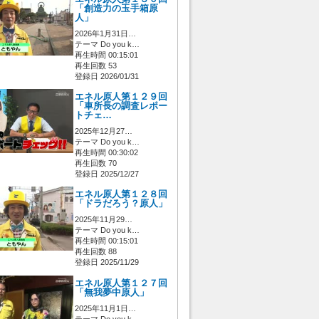
「創造力の玉手箱原
人」
2026年1月31日…
テーマ Do you k…
再生時間 00:15:01
再生回数 53
登録日 2026/01/31
エネル原人第１２９回
「車所長の調査レポー
トチェ…
2025年12月27…
テーマ Do you k…
再生時間 00:30:02
再生回数 70
登録日 2025/12/27
エネル原人第１２８回
「ドラだろう？原人」
2025年11月29…
テーマ Do you k…
再生時間 00:15:01
再生回数 88
登録日 2025/11/29
エネル原人第１２７回
「無我夢中原人」
2025年11月1日…
テーマ Do you k…