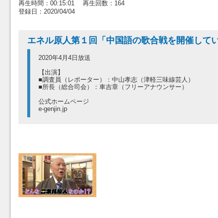
再生時間：00:15:01 再生回数：164
登録日：2020/04/04
エネル原人第１回「中国語の歌合戦を開催して
2020年4月4日放送
【出演】
■調査員（レポーター）：中山孝志（津軽三味線芸人）
■所長（総合司会）：車吉章（フリーアナウンサー）
公式ホームページ
e-genjin.jp