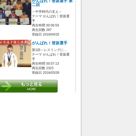
がんばれ！登坂選手 第
二回
～中学時代の支え～
テーマ がんばれ！登坂選
手
再生時間 00:06:59
再生回数 287
登録日 2016/04/25
がんばれ！登坂選手
第1回～レスリングに…
テーマ がんばれ！登坂選
手
再生時間 00:07:13
再生回数 2323
登録日 2016/03/28
 [管理者/一般(○)] [ログイン 中/未 (○)] ゲストさん