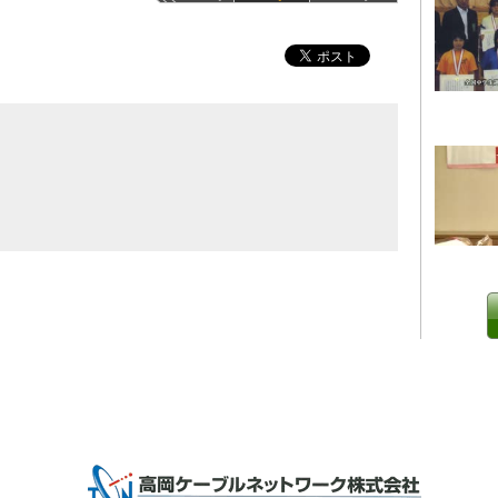
0 IP制限 内/外(○)]