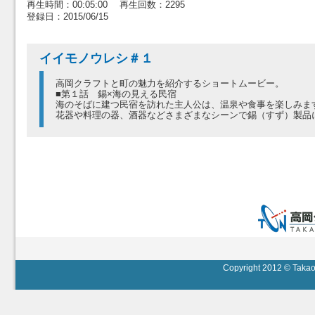
再生時間：00:05:00 再生回数：2295
登録日：2015/06/15
イイモノウレシ＃１
高岡クラフトと町の魅力を紹介するショートムービー。
■第１話 錫×海の見える民宿
海のそばに建つ民宿を訪れた主人公は、温泉や食事を楽しみま
花器や料理の器、酒器などさまざまなシーンで錫（すず）製品
Copyright 2012 © Takaok