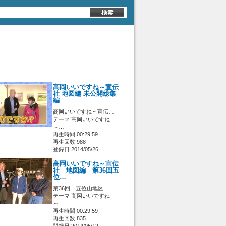
高岡いいですね～宣伝
社 地図編 未公開総集
編
高岡いいですね～宣伝…
テーマ 高岡いいですね
～…
再生時間 00:29:59
再生回数 988
登録日 2014/05/26
高岡いいですね～宣伝
社 地図編 第36回五
位…
第36回 五位山地区…
テーマ 高岡いいですね
～…
再生時間 00:29:59
再生回数 835